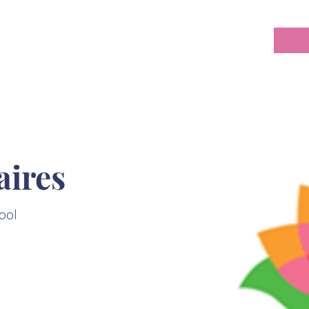
aires
ool